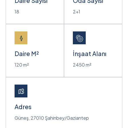
Daire Sayısı
Oda Sayısı
18
2+1
Daire M²
İnşaat Alanı
120 m²
2450 m²
Adres
Güneş, 27010 Şahinbey/Gaziantep