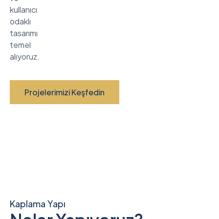
kullanıcı
odaklı
tasarımı
temel
alıyoruz.
Projelerimizi Keşfedin
Kaplama Yapı