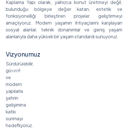
Kaplama Yapı olarak, yalnızca konut üretmeyi değil;
bulunduğu bölgeye değer katan, estetik ve
fonksiyonelliği birleştiren projeler geliştirmeyi
amaçlıyoruz. Modern yaşamın ihtiyaçlarını karşılayan
sosyal alanlar, teknik donanımlar ve geniş yaşam
alanlarıyla daha yüksek bir yaşam standardı sunuyoruz.
Vizyonumuz
Satış Ofisimiz
Sürdürülebilir,
güvenli
Fidanlık Mah. Abdülkadir Aksu Blv No:31/A
ve
Şahinbey/Gaziantep
modern
yapılarla
şehrin
gelişimine
katkı
sunmayı
hedefliyoruz.