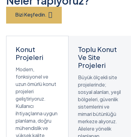
Neler Yapıyoruz?
Bizi Keşfedin.
Konut
Toplu Konut
Projeleri
Ve Site
Projeleri
Modern,
fonksiyonel ve
Büyük ölçekli site
uzun ömürlü konut
projelerinde;
projeleri
sosyal alanları, yeşil
geliştiriyoruz.
bölgeleri, güvenlik
Kullanıcı
sistemlerini ve
ihtiyaçlarına uygun
mimari bütünlüğü
planlama, doğru
merkeze alıyoruz.
mühendislik ve
Ailelere yönelik
yüksek kalite
planlanan