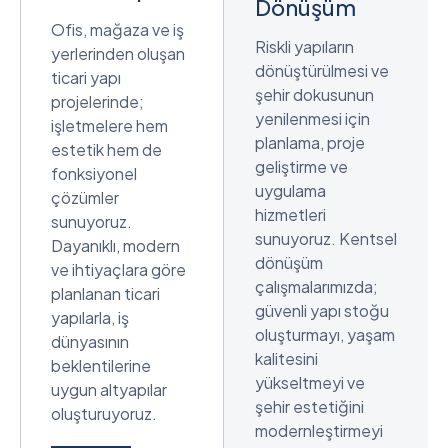
Dönüşüm
Ofis, mağaza ve iş
Riskli yapıların
yerlerinden oluşan
dönüştürülmesi ve
ticari yapı
şehir dokusunun
projelerinde;
yenilenmesi için
işletmelere hem
planlama, proje
estetik hem de
geliştirme ve
fonksiyonel
uygulama
çözümler
hizmetleri
sunuyoruz.
sunuyoruz. Kentsel
Dayanıklı, modern
dönüşüm
ve ihtiyaçlara göre
çalışmalarımızda;
planlanan ticari
güvenli yapı stoğu
yapılarla, iş
oluşturmayı, yaşam
dünyasının
kalitesini
beklentilerine
yükseltmeyi ve
uygun altyapılar
şehir estetiğini
oluşturuyoruz.
modernleştirmeyi